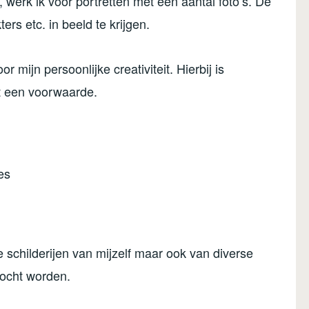
 werk ik voor portretten met een aantal foto’s. De
ers etc. in beeld te krijgen.
r mijn persoonlijke creativiteit. Hierbij is
et een voorwaarde.
es
e schilderijen van mijzelf maar ook van diverse
kocht worden.